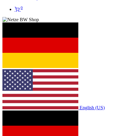
0
English (US)