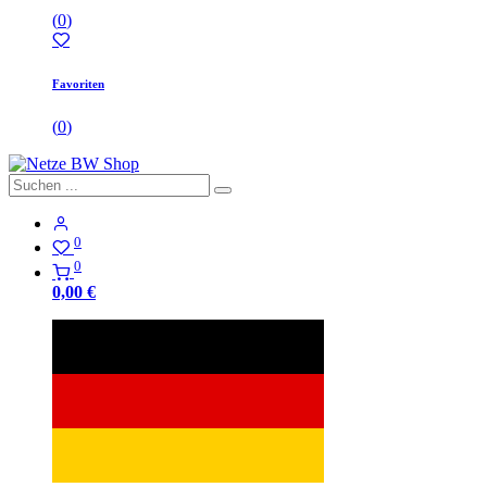
(
0
)
Favoriten
(
0
)
0
0
0,00
€